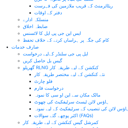
ریٹائرمنٹ کے قریب ملازمین کی فہرست
دفتر کے اوقات
منسلکہ ادارے
ضابطہ اخلاق
ایس این جی پی ایل کا لائسنس
کام کی جگہ پر ہراساں کرنے کے خلاف تحفظ
صارف خدمات
ایل پی جی سلنڈر کےلیے درخواست
گیس بل حاصل کریں
گھریلو RLNG کنکشن کے لیے طریقہ کار
نئے کنکشن کے لیے مختصر طریقہ کار
فلو چارٹ
درخواست فارم
مالک مکان سے این او سی کا نمونہ
ہاؤس لائن ٹیسٹ سرٹیفکیٹ کی چھوٹ
اؤس لائن کی تنصیب کے سرٹیفکیٹ کے لیے نمونہ
اکثر پوچھے گئے سوالات (FAQs)
کمرشل گیس کنکشن کے لیے طریقہ کار