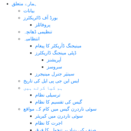
ہمارے متعلق
بیانات
بورڈ آف ڈائریکٹرز
پروفائلز
تنظیمی ڈھانچہ
انتظامیہ
مینیجنگ ڈاَریکٹر کا پیغام
ڈپٹی مینجنگ ڈاریکٹرز
اَپریشنز
سروسز
سینیَر جنرل مینیجرز
ایس این جی پی ایل کی تاریخ
ہم کیا کرتے ہیں
ترسیلی نظام
گیس کی تقسیم کا نظام
سوئی ناردرن گیس میں کام کے مواقع
سوئی ناردرن میں کیریئر
اجرت کا نظام
صنف کی بنیاد پر تنخواہ کا فرق