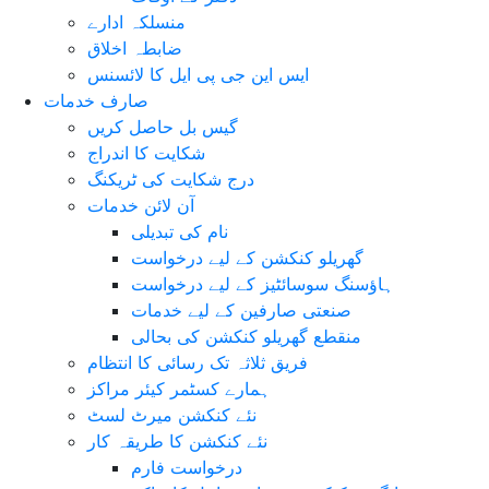
منسلکہ ادارے
ضابطہ اخلاق
ایس این جی پی ایل کا لائسنس
صارف خدمات
گیس بل حاصل کریں
شکایت کا اندراج
درج شکایت کی ٹریکنگ
آن لائن خدمات
نام کی تبدیلی
گھریلو کنکشن کے لیے درخواست
ہاؤسنگ سوسائٹیز کے لیے درخواست
صنعتی صارفین کے لیے خدمات
منقطع گھریلو کنکشن کی بحالی
فریق ثلاثہ تک رسائی کا انتظام
ہمارے کسٹمر کیئر مراکز
نئے کنکشن میرٹ لسٹ
نئے کنکشن کا طریقہ کار
درخواست فارم