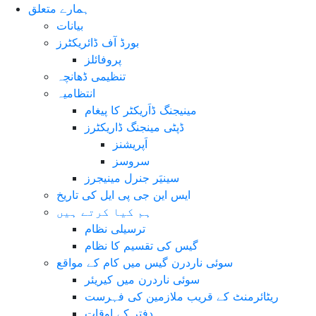
ہمارے متعلق
بیانات
بورڈ آف ڈائریکٹرز
پروفائلز
تنظیمی ڈھانچہ
انتظامیہ
مینیجنگ ڈاَریکٹر کا پیغام
ڈپٹی مینجنگ ڈاریکٹرز
اَپریشنز
سروسز
سینیَر جنرل مینیجرز
ایس این جی پی ایل کی تاریخ
ہم کیا کرتے ہیں
ترسیلی نظام
گیس کی تقسیم کا نظام
سوئی ناردرن گیس میں کام کے مواقع
سوئی ناردرن میں کیریئر
ریٹائرمنٹ کے قریب ملازمین کی فہرست
دفتر کے اوقات