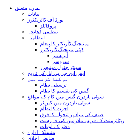
ہمارے متعلق
بیانات
بورڈ آف ڈائریکٹرز
پروفائلز
تنظیمی ڈھانچہ
انتظامیہ
مینیجنگ ڈاَریکٹر کا پیغام
ڈپٹی مینجنگ ڈاریکٹرز
اَپریشنز
سروسز
سینیَر جنرل مینیجرز
ایس این جی پی ایل کی تاریخ
ہم کیا کرتے ہیں
ترسیلی نظام
گیس کی تقسیم کا نظام
سوئی ناردرن گیس میں کام کے مواقع
سوئی ناردرن میں کیریئر
اجرت کا نظام
صنف کی بنیاد پر تنخواہ کا فرق
ریٹائرمنٹ کے قریب ملازمین کی فہرست
دفتر کے اوقات
منسلکہ ادارے
ضابطہ اخلاق