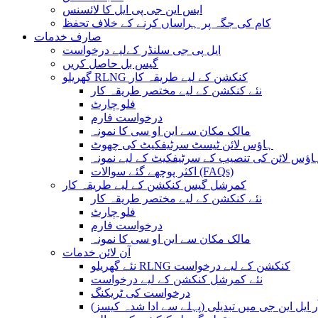
ایس این جی پی ایل کا لائسنس
کام کی جگہ پر ہراساں کرنے کے خلاف تحفظ
صارف خدمات
ایل پی جی سلنڈر کےلیے درخواست
گیس بل حاصل کریں
گھریلو RLNG کنکشن کے لیے طریقہ کار
نئے کنکشن کے لیے مختصر طریقہ کار
فلو چارٹ
درخواست فارم
مالک مکان سے این او سی کا نمونہ
ہاؤس لائن ٹیسٹ سرٹیفکیٹ کی چھوٹ
اؤس لائن کی تنصیب کے سرٹیفکیٹ کے لیے نمونہ
اکثر پوچھے گئے سوالات (FAQs)
کمرشل گیس کنکشن کے لیے طریقہ کار
نئے کنکشن کے لیے مختصر طریقہ کار
فلو چارٹ
درخواست فارم
مالک مکان سے این او سی کا نمونہ
آن لائن خدمات
نئے گھریلو RLNG کنکشن کے لیے درخواست
نئے کمرشل کنکشن کے لیے درخواست
درخواست کی ٹریکنگ
یل این جی میں تبدیلی (پہلے سے ادا شدہ کیسز)