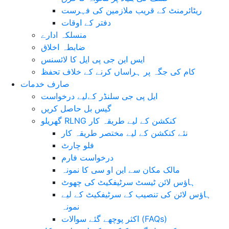
ریٹائرمنٹ کے قریب ملازمین کی فہرست
دفتر کے اوقات
منسلکہ ادارے
ضابطہ اخلاق
ایس این جی پی ایل کا لائسنس
کام کی جگہ پر ہراساں کرنے کے خلاف تحفظ
صارف خدمات
ایل پی جی سلنڈر کےلیے درخواست
گیس بل حاصل کریں
گھریلو RLNG کنکشن کے لیے طریقہ کار
نئے کنکشن کے لیے مختصر طریقہ کار
فلو چارٹ
درخواست فارم
مالک مکان سے این او سی کا نمونہ
ہاؤس لائن ٹیسٹ سرٹیفکیٹ کی چھوٹ
ہاؤس لائن کی تنصیب کے سرٹیفکیٹ کے لیے
نمونہ
اکثر پوچھے گئے سوالات (FAQs)