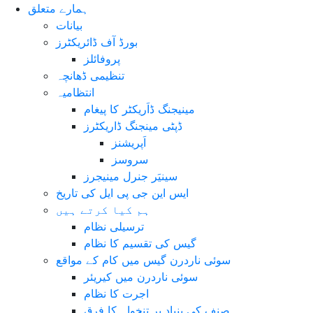
ہمارے متعلق
بیانات
بورڈ آف ڈائریکٹرز
پروفائلز
تنظیمی ڈھانچہ
انتظامیہ
مینیجنگ ڈاَریکٹر کا پیغام
ڈپٹی مینجنگ ڈاریکٹرز
اَپریشنز
سروسز
سینیَر جنرل مینیجرز
ایس این جی پی ایل کی تاریخ
ہم کیا کرتے ہیں
ترسیلی نظام
گیس کی تقسیم کا نظام
سوئی ناردرن گیس میں کام کے مواقع
سوئی ناردرن میں کیریئر
اجرت کا نظام
صنف کی بنیاد پر تنخواہ کا فرق