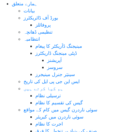
ہمارے متعلق
بیانات
بورڈ آف ڈائریکٹرز
پروفائلز
تنظیمی ڈھانچہ
انتظامیہ
مینیجنگ ڈاَریکٹر کا پیغام
ڈپٹی مینجنگ ڈاریکٹرز
اَپریشنز
سروسز
سینیَر جنرل مینیجرز
ایس این جی پی ایل کی تاریخ
ہم کیا کرتے ہیں
ترسیلی نظام
گیس کی تقسیم کا نظام
سوئی ناردرن گیس میں کام کے مواقع
سوئی ناردرن میں کیریئر
اجرت کا نظام
صنف کی بنیاد پر تنخواہ کا فرق