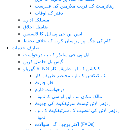
ریٹائرمنٹ کے قریب ملازمین کی فہرست
دفتر کے اوقات
منسلکہ ادارے
ضابطہ اخلاق
ایس این جی پی ایل کا لائسنس
کام کی جگہ پر ہراساں کرنے کے خلاف تحفظ
صارف خدمات
ایل پی جی سلنڈر کےلیے درخواست
گیس بل حاصل کریں
گھریلو RLNG کنکشن کے لیے طریقہ کار
نئے کنکشن کے لیے مختصر طریقہ کار
فلو چارٹ
درخواست فارم
مالک مکان سے این او سی کا نمونہ
ہاؤس لائن ٹیسٹ سرٹیفکیٹ کی چھوٹ
ہاؤس لائن کی تنصیب کے سرٹیفکیٹ کے لیے
نمونہ
اکثر پوچھے گئے سوالات (FAQs)