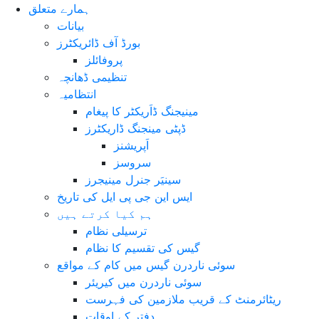
ہمارے متعلق
بیانات
بورڈ آف ڈائریکٹرز
پروفائلز
تنظیمی ڈھانچہ
انتظامیہ
مینیجنگ ڈاَریکٹر کا پیغام
ڈپٹی مینجنگ ڈاریکٹرز
اَپریشنز
سروسز
سینیَر جنرل مینیجرز
ایس این جی پی ایل کی تاریخ
ہم کیا کرتے ہیں
ترسیلی نظام
گیس کی تقسیم کا نظام
سوئی ناردرن گیس میں کام کے مواقع
سوئی ناردرن میں کیریئر
ریٹائرمنٹ کے قریب ملازمین کی فہرست
دفتر کے اوقات