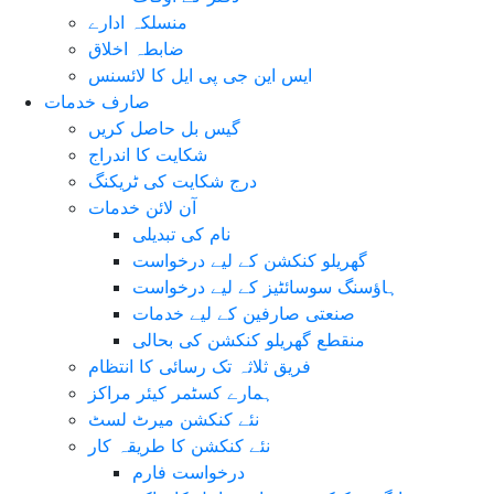
منسلکہ ادارے
ضابطہ اخلاق
ایس این جی پی ایل کا لائسنس
صارف خدمات
گیس بل حاصل کریں
شکایت کا اندراج
درج شکایت کی ٹریکنگ
آن لائن خدمات
نام کی تبدیلی
گھریلو کنکشن کے لیے درخواست
ہاؤسنگ سوسائٹیز کے لیے درخواست
صنعتی صارفین کے لیے خدمات
منقطع گھریلو کنکشن کی بحالی
فریق ثلاثہ تک رسائی کا انتظام
ہمارے کسٹمر کیئر مراکز
نئے کنکشن میرٹ لسٹ
نئے کنکشن کا طریقہ کار
درخواست فارم