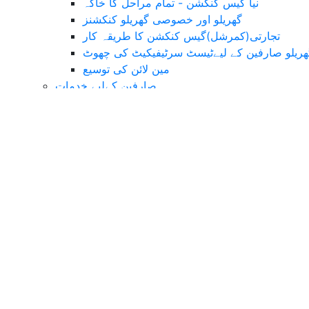
نیا گیس کنکشن - تمام مراحل کا خاکہ
گھریلو اور خصوصی گھریلو کنکشنز
تجارتی(کمرشل)گیس کنکشن کا طریقہ کار
ھریلو صارفین کے لیےٹیسٹ سرٹیفیکیٹ کی چھوٹ
مین لائن کی توسیع
صارفین کےلیے خدمات
عمومی سوالات
تبدیلی نام کے لیئے اکثر پوچھے گئے سوالات
پیشگی ادائیگی کا منصوبہ
بل کی اقسام
نرخ کے بارے میں معلومات
بل کا تخمینہ
بل کے بارے معلومات
گیس لوڈ مینیجمنٹ
کنزیومر پرائسز
بل ادائیگی کے طریقے
کنٹریکٹ دستاویزات
ای میل بل / ایس ایم ایس الرٹ کے لیے رجسٹریشن
میڈیا سنٹر