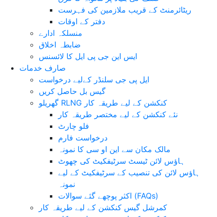
ریٹائرمنٹ کے قریب ملازمین کی فہرست
دفتر کے اوقات
منسلکہ ادارے
ضابطہ اخلاق
ایس این جی پی ایل کا لائسنس
صارف خدمات
ایل پی جی سلنڈر کےلیے درخواست
گیس بل حاصل کریں
گھریلو RLNG کنکشن کے لیے طریقہ کار
نئے کنکشن کے لیے مختصر طریقہ کار
فلو چارٹ
درخواست فارم
مالک مکان سے این او سی کا نمونہ
ہاؤس لائن ٹیسٹ سرٹیفکیٹ کی چھوٹ
ہاؤس لائن کی تنصیب کے سرٹیفکیٹ کے لیے
نمونہ
اکثر پوچھے گئے سوالات (FAQs)
کمرشل گیس کنکشن کے لیے طریقہ کار