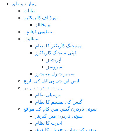
ہمارے متعلق
بیانات
بورڈ آف ڈائریکٹرز
پروفائلز
تنظیمی ڈھانچہ
انتظامیہ
مینیجنگ ڈاَریکٹر کا پیغام
ڈپٹی مینجنگ ڈاریکٹرز
اَپریشنز
سروسز
سینیَر جنرل مینیجرز
ایس این جی پی ایل کی تاریخ
ہم کیا کرتے ہیں
ترسیلی نظام
گیس کی تقسیم کا نظام
سوئی ناردرن گیس میں کام کے مواقع
سوئی ناردرن میں کیریئر
اجرت کا نظام
صنف کی بنیاد پر تنخواہ کا فرق