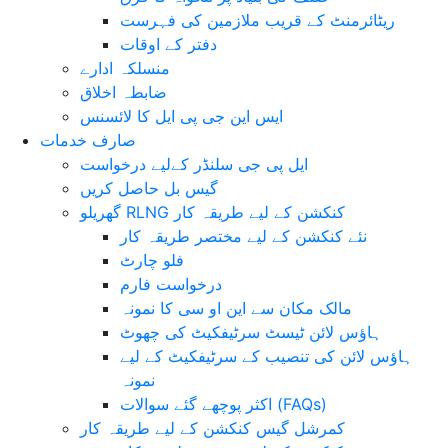
ریٹائرمنٹ کے قریب ملازمین کی فہرست
دفتر کے اوقات
منسلکہ ادارے
ضابطہ اخلاق
ایس این جی پی ایل کا لائسنس
صارف خدمات
ایل پی جی سلنڈر کےلیے درخواست
گیس بل حاصل کریں
گھریلو RLNG کنکشن کے لیے طریقہ کار
نئے کنکشن کے لیے مختصر طریقہ کار
فلو چارٹ
درخواست فارم
مالک مکان سے این او سی کا نمونہ
ہاؤس لائن ٹیسٹ سرٹیفکیٹ کی چھوٹ
ہاؤس لائن کی تنصیب کے سرٹیفکیٹ کے لیے
نمونہ
اکثر پوچھے گئے سوالات (FAQs)
کمرشل گیس کنکشن کے لیے طریقہ کار