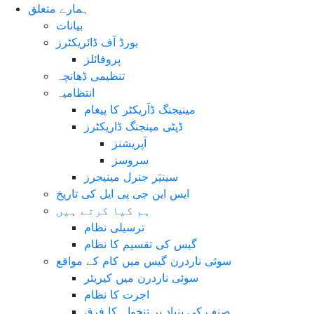
ہمارے متعلق
بیانات
بورڈ آف ڈائریکٹرز
پروفائلز
تنظیمی ڈھانچہ
انتظامیہ
مینیجنگ ڈاَریکٹر کا پیغام
ڈپٹی مینجنگ ڈاریکٹرز
اَپریشنز
سروسز
سینیَر جنرل مینیجرز
ایس این جی پی ایل کی تاریخ
ہم کیا کرتے ہیں
ترسیلی نظام
گیس کی تقسیم کا نظام
سوئی ناردرن گیس میں کام کے مواقع
سوئی ناردرن میں کیریئر
اجرت کا نظام
صنف کی بنیاد پر تنخواہ کا فرق