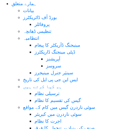
ہمارے متعلق
بیانات
بورڈ آف ڈائریکٹرز
پروفائلز
تنظیمی ڈھانچہ
انتظامیہ
مینیجنگ ڈاَریکٹر کا پیغام
ڈپٹی مینجنگ ڈاریکٹرز
اَپریشنز
سروسز
سینیَر جنرل مینیجرز
ایس این جی پی ایل کی تاریخ
ہم کیا کرتے ہیں
ترسیلی نظام
گیس کی تقسیم کا نظام
سوئی ناردرن گیس میں کام کے مواقع
سوئی ناردرن میں کیریئر
اجرت کا نظام
صنف کی بنیاد پر تنخواہ کا فرق