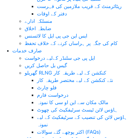
ریٹائرمنٹ کے قریب ملازمین کی فہرست
دفتر کے اوقات
منسلکہ ادارے
ضابطہ اخلاق
ایس این جی پی ایل کا لائسنس
کام کی جگہ پر ہراساں کرنے کے خلاف تحفظ
صارف خدمات
ایل پی جی سلنڈر کےلیے درخواست
گیس بل حاصل کریں
گھریلو RLNG کنکشن کے لیے طریقہ کار
نئے کنکشن کے لیے مختصر طریقہ کار
فلو چارٹ
درخواست فارم
مالک مکان سے این او سی کا نمونہ
ہاؤس لائن ٹیسٹ سرٹیفکیٹ کی چھوٹ
ہاؤس لائن کی تنصیب کے سرٹیفکیٹ کے لیے
نمونہ
اکثر پوچھے گئے سوالات (FAQs)